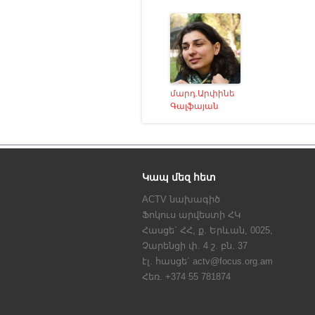
մարդ.Արփինե
Գալֆայան
Կապ մեզ հետ
ACTV նախագիծ
Ֆոկուս արվեստի ՀԿ
Հասցե` ՀՀ, ք. Երևան, 0025,
Չարենցի փ. 4 շ. բն. 37
էլ. հասցե` actv@focus.org.am
Հեռ. +374 55 781874