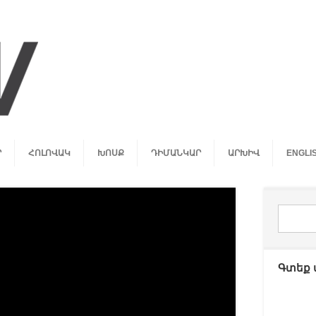
Ր
ՀՈԼՈՎԱԿ
ԽՈՍՔ
ԴԻՄԱՆԿԱՐ
ԱՐԽԻՎ
ENGLI
Գտեք 