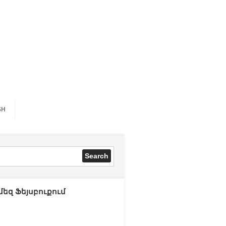
SH
մեզ Ֆեյսբուքում