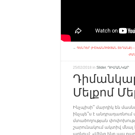
←
ԳԵՆԴԵՐ (ԻՇԽԱՆՈՒԹՅԱՆ ՏԵՂԱՆՔ) 
ԺԱՆ
25/02/2018 in
Slider
,
ԴԻՄԱՆԿԱՐ
Դիմանկար
Մելքոմ Մե
Ինչպիսի՞ մարդիկ են մաս
ինչպե՞ս է անդրադառնում 
մտածողության փոփոխությա
շարունակում ակտիվ մնալ 
առնում: «Մենք ենք այս ք