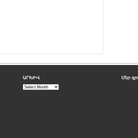
ԱՐԽԻՎ
Մեր գ