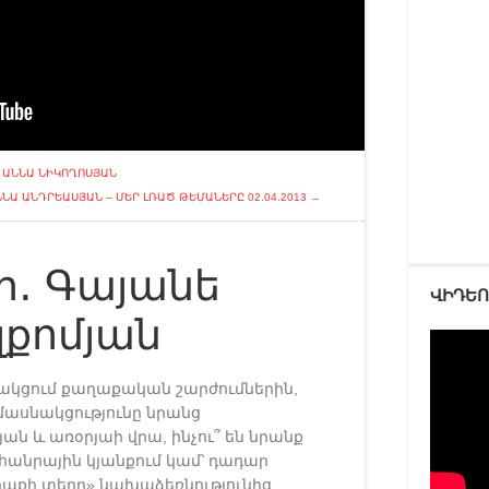
– ԱՆՆԱ ՆԻԿՈՂՈՍՅԱՆ
ՆԱ ԱՆԴՐԵԱՍՅԱՆ – ՄԵՐ ԼՌԱԾ ԹԵՄԱՆԵՐԸ 02.04.2013
→
․ Գայանե
ՎԻԴԵ
լքոմյան
նակցում քաղաքական շարժումներին,
մասնակցությունը նրանց
ն և առօրյաի վրա, ինչու՞ են նրանք
հանրային կյանքում կամ՝ դադար
աղաքի տերը» նախաձեռնությունից