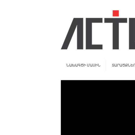
ՆԱԽԱԳԾԻ ՄԱՍԻՆ
ՏԱՐԱԾՔՆԵ