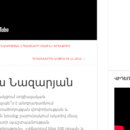
ՒՆԱԿՈՒԹՅԱՆ ՆՊԱՍՏՆԵՐԻ ՄԱՍԻՆ» ՕՐԵՆՔՈՒՄ
ԴԻՄԱԿՆԵՐՈՎ ԱԿՑԻԱ 05.11.2014
→
ՎԻԴԵ
ա Նազարյան
նակցում սոցիալական
նչպե՞ս է անդրադառնում
մտածողության փոփոխության և
ն նրանք շարունակում ակտիվ մնալ
ղուտի պաշտպանության
ւթյուն», «Վճարում ենք 100 դրամ» և