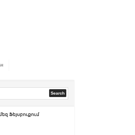
SH
մեզ Ֆեյսբուքում