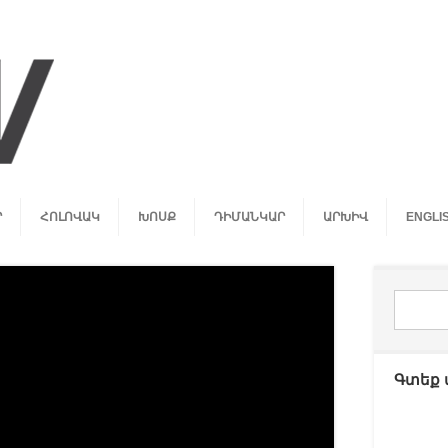
Ր
ՀՈԼՈՎԱԿ
ԽՈՍՔ
ԴԻՄԱՆԿԱՐ
ԱՐԽԻՎ
ENGLI
Գտեք 