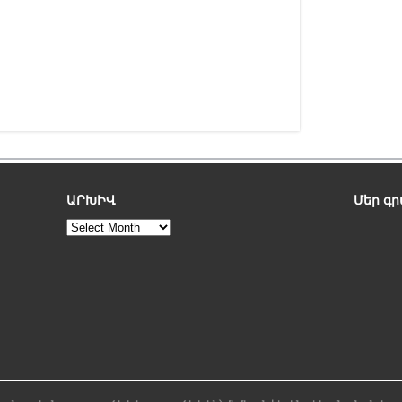
ԱՐԽԻՎ
Մեր գ