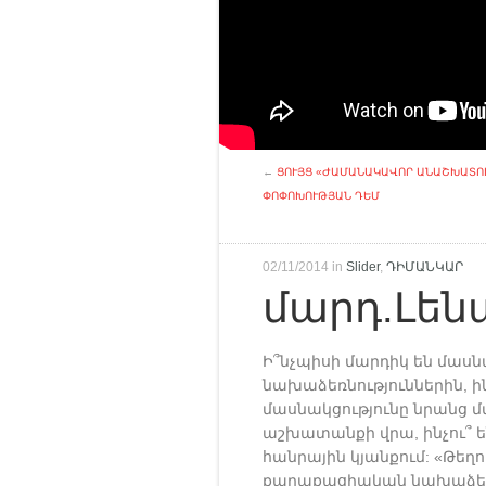
←
ՑՈՒՅՑ «ԺԱՄԱՆԱԿԱՎՈՐ ԱՆԱՇԽԱՏՈ
ՓՈՓՈԽՈՒԹՅԱՆ ԴԵՄ
02/11/2014 in
Slider
,
ԴԻՄԱՆԿԱՐ
մարդ.Լեն
Ի՞նչպիսի մարդիկ են մաս
նախաձեռնություններին, ի
մասնակցությունը նրանց 
աշխատանքի վրա, ինչու՞ ե
հանրային կյանքում: «Թե
քաղաքացիական նախաձեռնո