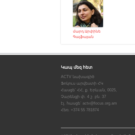
մարդ.Արփինե
Գալֆայան
Կապ մեզ հետ
ACTV նախագիծ
Ֆոկուս արվեստի ՀԿ
Հասցե` ՀՀ, ք. Երևան, 0025,
Չարենցի փ. 4 շ. բն. 37
էլ. հասցե` actv@focus.org.am
Հեռ. +374 55 781874