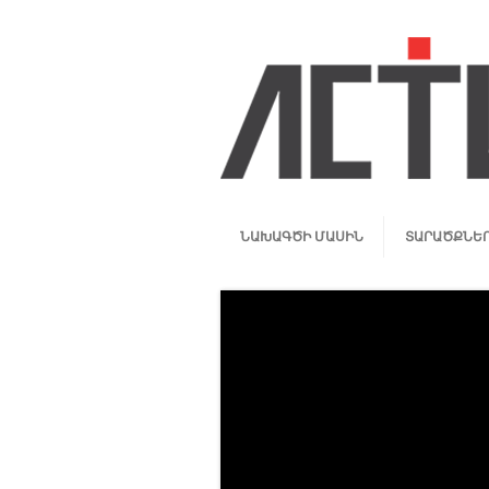
ՆԱԽԱԳԾԻ ՄԱՍԻՆ
ՏԱՐԱԾՔՆԵ