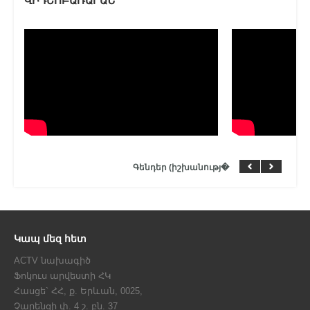
ՎԻԴԵՈԲԱՌԱՐԱՆ
Գենդեր (իշխանությ�
Կապ մեզ հետ
ACTV նախագիծ
Ֆոկուս արվեստի ՀԿ
Հասցե` ՀՀ, ք. Երևան, 0025,
Չարենցի փ. 4 շ. բն. 37