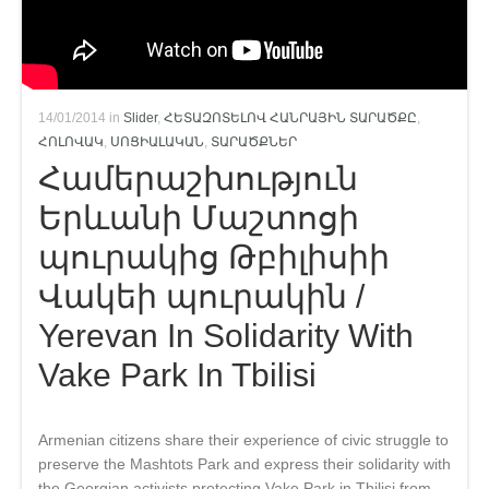
14/01/2014 in
Slider
,
ՀԵՏԱԶՈՏԵԼՈՎ ՀԱՆՐԱՅԻՆ ՏԱՐԱԾՔԸ
,
ՀՈԼՈՎԱԿ
,
ՍՈՑԻԱԼԱԿԱՆ
,
ՏԱՐԱԾՔՆԵՐ
Համերաշխություն
Երևանի Մաշտոցի
պուրակից Թբիլիսիի
Վակեի պուրակին /
Yerevan In Solidarity With
Vake Park In Tbilisi
Armenian citizens share their experience of civic struggle to
preserve the Mashtots Park and express their solidarity with
the Georgian activists protecting Vake Park in Tbilisi from