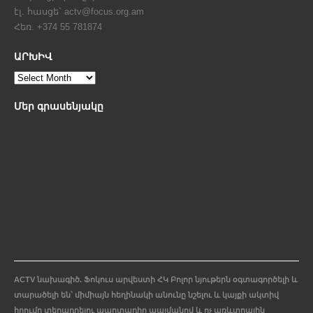
էլ. հասցե` actv@focus.org.am
Հեռ. +374 55 781874
ԱՐԽԻՎ
Մեր գրասենյակը
ACTV նախագիծ. Ֆոկուս արվեստի ՀԿ Բոլոր նյութերն օգտագործելի և
տարածելի են՝ միմիայն հեղինակի անունը նշելու և կայքի ակտիվ
հղումը տեղադրելու պարտադիր պայմանով և ոչ առևտրային