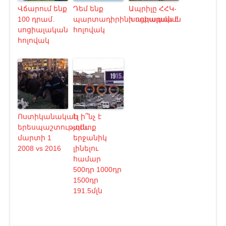
Վճարում ենք
Դեմ ենք
Ապրիլը ՀՀԿ-
100 դրամ.
պարտադիրին.սոցիալական
ի ապագան է
սոցիալական
հոլովակ
հոլովակ
Ոստիկանական
էլ ի՞նչ է
երեսպաշտություն․
պետք
մարտի 1
երջանիկ
2008 vs 2016
լինելու
համար
500դր 1000դր
1500դր
191.5մլն