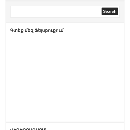
Գտեք մեզ Ֆեյսբուքում