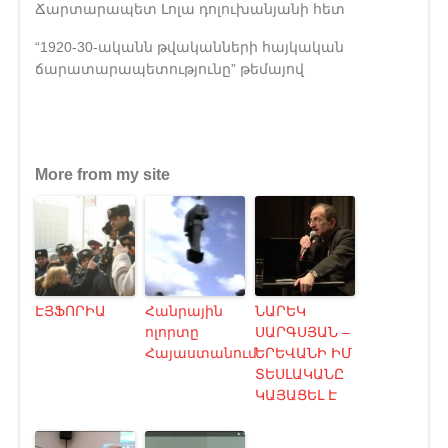
Ճարտարապետ Լոլա դոլուխանյանի հետ
“1920-30-ականն թվականների հայկական
ճարատարապետությունը” թեմայով
More from my site
ԷՅՖՈՐԻԱ
Հանրային
ՆԱՐԵԿ
ոլորտը
ՍԱՐԳՍՅԱՆ –
Հայաստանում
ԵՐԵՎԱՆԻ ԻՄ
ՏԵՍԼԱԿԱՆԸ
ԿԱՅԱՑԵԼ Է