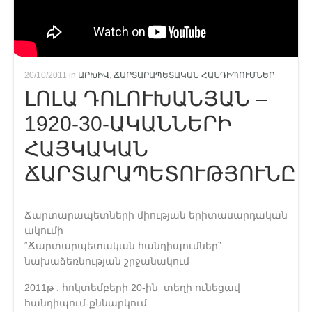
20/10/2011 in
ԱՐԽԻՎ
,
ՃԱՐՏԱՐԱՊԵՏԱԿԱՆ ՀԱՆԴԻՊՈՒՄՆԵՐ
ԼՈԼԱ ԴՈԼՈՒԽԱՆՅԱՆ –
1920-30-ԱԿԱՆՆԵՐԻ
ՀԱՅԿԱԿԱՆ
ՃԱՐՏԱՐԱՊԵՏՈՒԹՅՈՒՆԸ
Ճարտարապետների միության երիտասարդական
ակումի
“Ճարտարպետական հանդիպումներ”
նախաձեռնության շրջանակում
2011թ . հոկտեմբերի 20-ին տեղի ունեցավ
հանդիպում-քննարկում