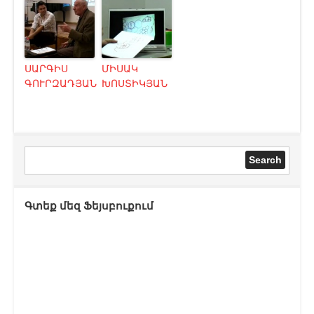
ՍԱՐԳԻՍ
ՄԻՍԱԿ
ԳՈՒՐԶԱԴՅԱՆ
ԽՈՍՏԻԿՅԱՆ
Գտեք մեզ Ֆեյսբուքում