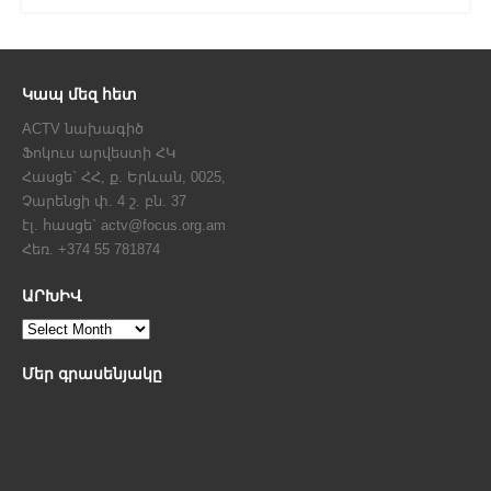
Կապ մեզ հետ
ACTV նախագիծ
Ֆոկուս արվեստի ՀԿ
Հասցե` ՀՀ, ք. Երևան, 0025,
Չարենցի փ. 4 շ. բն. 37
էլ. հասցե` actv@focus.org.am
Հեռ. +374 55 781874
ԱՐԽԻՎ
Մեր գրասենյակը