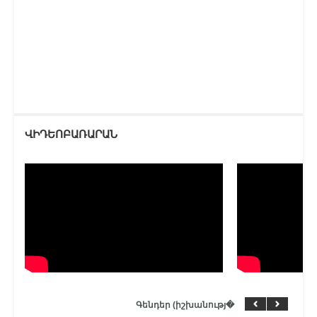
ՎԻԴԵՈԲԱՌԱՐԱՆ
Գենդեր (իշխանությ�